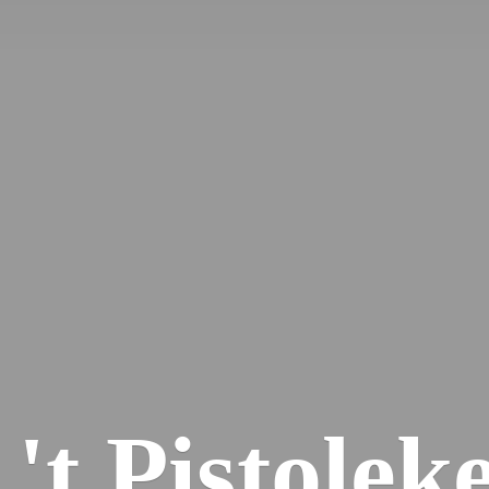
'
t Pistolek