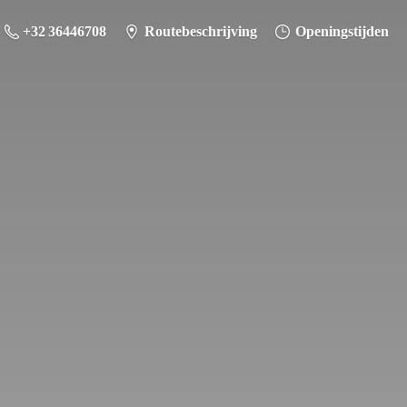
+32 36446708
Routebeschrijving
Openingstijden