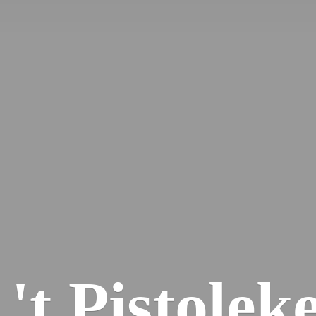
'
t Pistolek