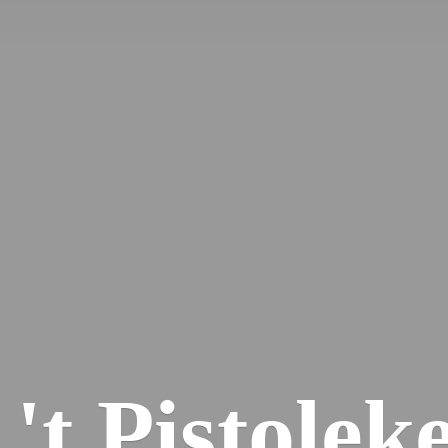
'
t Pistolek