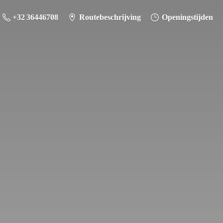
+32 36446708
Routebeschrijving
Openingstijden